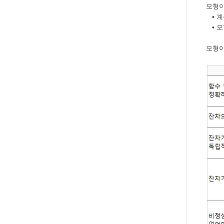
모형이
• 계
• 모
모형이