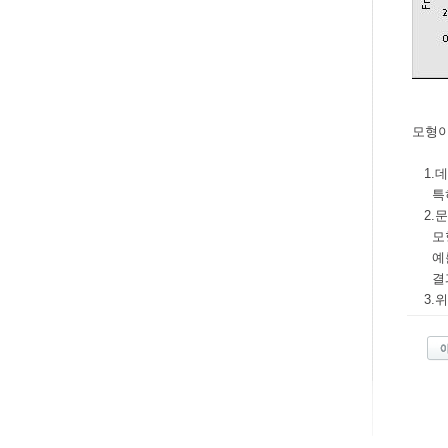
모형이
1.데
특히 
2.문
모형이
예를 
결과가
3.위